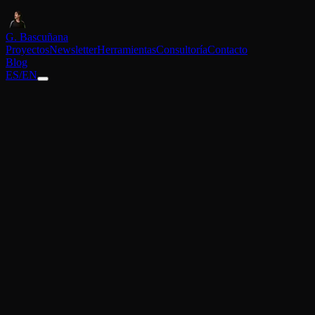
G. Bascuñana
Proyectos
Newsletter
Herramientas
Consultoría
Contacto
Blog
ES
/
EN